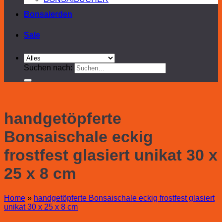
Bonsaierden
Sale
Suchen nach:
handgetöpferte
Bonsaischale eckig
frostfest glasiert unikat 30 x
25 x 8 cm
Home
»
handgetöpferte Bonsaischale eckig frostfest glasiert
unikat 30 x 25 x 8 cm