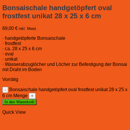
Bonsaischale handgetöpfert oval
frostfest unikat 28 x 25 x 6 cm
69,00
€
inkl. Mwst.
· handgetöpferte Bonsaischale
· frostfest
· ca. 28 x 25 x 6 cm
· oval
· unikat
· Wasserabzuglöcher und Löcher zur Befestigung der Bonsai
mit Draht im Boden
Vorrätig
Bonsaischale handgetöpfert oval frostfest unikat 28 x 25 x
6 cm Menge
In den Warenkorb
Quick View