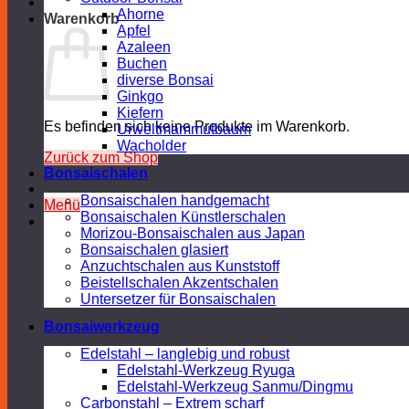
Ahorne
Warenkorb
Apfel
Azaleen
Buchen
diverse Bonsai
Ginkgo
Kiefern
Es befinden sich keine Produkte im Warenkorb.
Urweltmammutbaum
Wacholder
Zurück zum Shop
Bonsaischalen
Bonsaischalen handgemacht
Menü
Bonsaischalen Künstlerschalen
Morizou-Bonsaischalen aus Japan
Bonsaischalen glasiert
Anzuchtschalen aus Kunststoff
Beistellschalen Akzentschalen
Untersetzer für Bonsaischalen
Bonsaiwerkzeug
Edelstahl – langlebig und robust
Edelstahl-Werkzeug Ryuga
Edelstahl-Werkzeug Sanmu/Dingmu
Carbonstahl – Extrem scharf