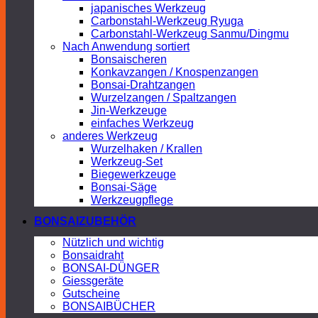
japanisches Werkzeug
Carbonstahl-Werkzeug Ryuga
Carbonstahl-Werkzeug Sanmu/Dingmu
Nach Anwendung sortiert
Bonsaischeren
Konkavzangen / Knospenzangen
Bonsai-Drahtzangen
Wurzelzangen / Spaltzangen
Jin-Werkzeuge
einfaches Werkzeug
anderes Werkzeug
Wurzelhaken / Krallen
Werkzeug-Set
Biegewerkzeuge
Bonsai-Säge
Werkzeugpflege
BONSAIZUBEHÖR
Nützlich und wichtig
Bonsaidraht
BONSAI-DÜNGER
Giessgeräte
Gutscheine
BONSAIBÜCHER