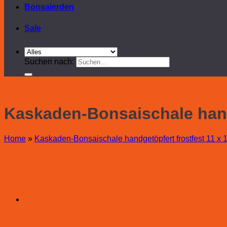
Bonsaierden
Sale
Suchen nach:
Kaskaden-Bonsaischale handg
Home
»
Kaskaden-Bonsaischale handgetöpfert frostfest 11 x 