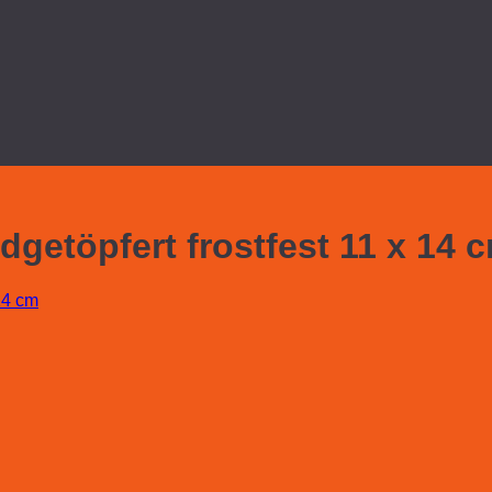
etöpfert frostfest 11 x 14 
14 cm