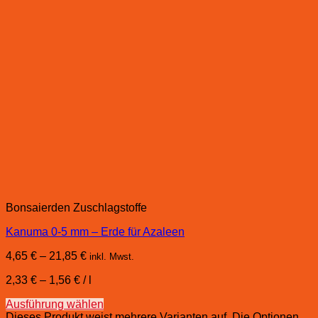
Bonsaierden Zuschlagstoffe
Kanuma 0-5 mm – Erde für Azaleen
4,65
€
–
21,85
€
inkl. Mwst.
2,33
€
–
1,56
€
/
l
Ausführung wählen
Dieses Produkt weist mehrere Varianten auf. Die Optionen