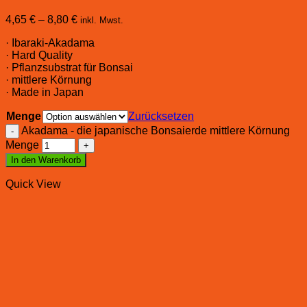
4,65
€
–
8,80
€
inkl. Mwst.
· Ibaraki-Akadama
· Hard Quality
· Pflanzsubstrat für Bonsai
· mittlere Körnung
· Made in Japan
Menge
Zurücksetzen
Akadama - die japanische Bonsaierde mittlere Körnung
Menge
In den Warenkorb
Quick View