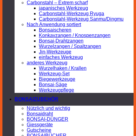
Carbonstahl – Extrem scharf
japanisches Werkzeug
Carbonstahl-Werkzeug Ryuga
Carbonstahl-Werkzeug Sanmu/Dingmu
Nach Anwendung sortiert
Bonsaischeren
Konkavzangen / Knospenzangen
Bonsai-Drahtzangen
Wurzelzangen / Spaltzangen
Jin-Werkzeuge
einfaches Werkzeug
anderes Werkzeug
Wurzelhaken / Krallen
Werkzeug-Set
Biegewerkzeuge
Bonsai-Säge
Werkzeugpflege
BONSAIZUBEHÖR
Nützlich und wichtig
Bonsaidraht
BONSAI-DÜNGER
Giessgeräte
Gutscheine
BONSAIBÜCHER