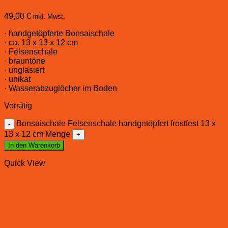
49,00
€
inkl. Mwst.
· handgetöpferte Bonsaischale
· ca. 13 x 13 x 12 cm
· Felsenschale
· brauntöne
· unglasiert
· unikat
· Wasserabzuglöcher im Boden
Vorrätig
Bonsaischale Felsenschale handgetöpfert frostfest 13 x
13 x 12 cm Menge
In den Warenkorb
Quick View