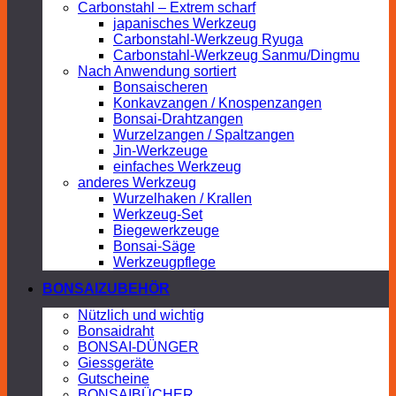
Carbonstahl – Extrem scharf
japanisches Werkzeug
Carbonstahl-Werkzeug Ryuga
Carbonstahl-Werkzeug Sanmu/Dingmu
Nach Anwendung sortiert
Bonsaischeren
Konkavzangen / Knospenzangen
Bonsai-Drahtzangen
Wurzelzangen / Spaltzangen
Jin-Werkzeuge
einfaches Werkzeug
anderes Werkzeug
Wurzelhaken / Krallen
Werkzeug-Set
Biegewerkzeuge
Bonsai-Säge
Werkzeugpflege
BONSAIZUBEHÖR
Nützlich und wichtig
Bonsaidraht
BONSAI-DÜNGER
Giessgeräte
Gutscheine
BONSAIBÜCHER