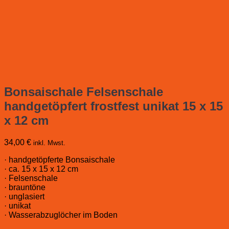
Bonsaischale Felsenschale
handgetöpfert frostfest unikat 15 x 15
x 12 cm
34,00
€
inkl. Mwst.
· handgetöpferte Bonsaischale
· ca. 15 x 15 x 12 cm
· Felsenschale
· brauntöne
· unglasiert
· unikat
· Wasserabzuglöcher im Boden