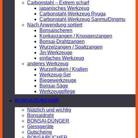
Carbonstahl – Extrem scharf
japanisches Werkzeug
Carbonstahl-Werkzeug Ryuga
Carbonstahl-Werkzeug Sanmu/Dingmu
Nach Anwendung sortiert
Bonsaischeren
Konkavzangen / Knospenzangen
Bonsai-Drahtzangen
Wurzelzangen / Spaltzangen
Jin-Werkzeuge
einfaches Werkzeug
anderes Werkzeug
Wurzelhaken / Krallen
Werkzeug-Set
Biegewerkzeuge
Bonsai-Säge
Werkzeugpflege
BONSAIZUBEHÖR
Nützlich und wichtig
Bonsaidraht
BONSAI-DÜNGER
Giessgeräte
Gutscheine
BONSAIBÜCHER