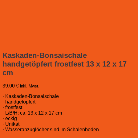
Kaskaden-Bonsaischale
handgetöpfert frostfest 13 x 12 x 17
cm
39,00
€
inkl. Mwst.
· Kaskaden-Bonsaischale
· handgetöpfert
· frostfest
· L/B/H: ca. 13 x 12 x 17 cm
· eckig
· Unikat
· Wasserabzuglöcher sind im Schalenboden