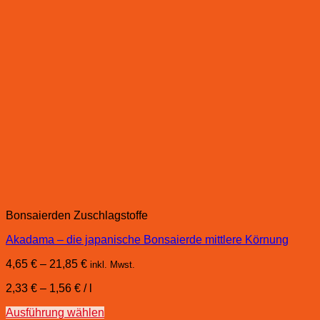
Bonsaierden Zuschlagstoffe
Akadama – die japanische Bonsaierde mittlere Körnung
4,65
€
–
21,85
€
inkl. Mwst.
2,33
€
–
1,56
€
/
l
Ausführung wählen