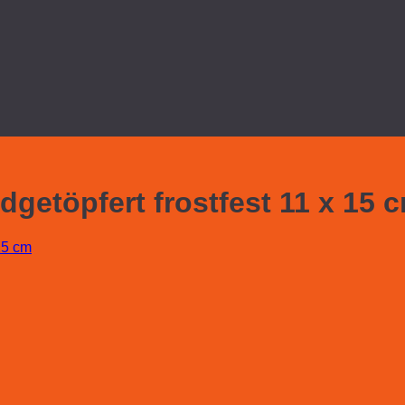
etöpfert frostfest 11 x 15 
15 cm