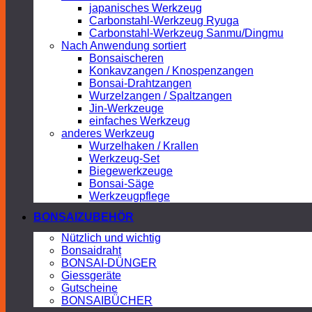
japanisches Werkzeug
Carbonstahl-Werkzeug Ryuga
Carbonstahl-Werkzeug Sanmu/Dingmu
Nach Anwendung sortiert
Bonsaischeren
Konkavzangen / Knospenzangen
Bonsai-Drahtzangen
Wurzelzangen / Spaltzangen
Jin-Werkzeuge
einfaches Werkzeug
anderes Werkzeug
Wurzelhaken / Krallen
Werkzeug-Set
Biegewerkzeuge
Bonsai-Säge
Werkzeugpflege
BONSAIZUBEHÖR
Nützlich und wichtig
Bonsaidraht
BONSAI-DÜNGER
Giessgeräte
Gutscheine
BONSAIBÜCHER