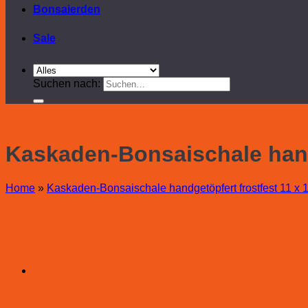
Bonsaierden
Sale
Suchen nach:
Kaskaden-Bonsaischale handg
Home
»
Kaskaden-Bonsaischale handgetöpfert frostfest 11 x 