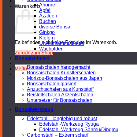
Ahorne
Warenkorb
Apfel
Azaleen
Buchen
diverse Bonsai
Ginkgo
Kiefern
Es befinden sich keine Produkte im Warenkorb.
Urweltmammutbaum
Wacholder
Zurück zum Shop
Bonsaischalen
Bonsaischalen handgemacht
Menü
Bonsaischalen Künstlerschalen
Morizou-Bonsaischalen aus Japan
Bonsaischalen glasiert
Anzuchtschalen aus Kunststoff
Beistellschalen Akzentschalen
Untersetzer für Bonsaischalen
Bonsaiwerkzeug
Edelstahl – langlebig und robust
Edelstahl-Werkzeug Ryuga
Edelstahl-Werkzeug Sanmu/Dingmu
Carbonstahl – Extrem scharf