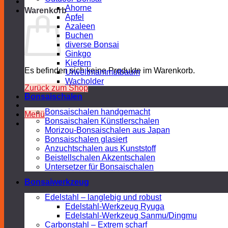
Ahorne
Warenkorb
Apfel
Azaleen
Buchen
diverse Bonsai
Ginkgo
Kiefern
Es befinden sich keine Produkte im Warenkorb.
Urweltmammutbaum
Wacholder
Zurück zum Shop
Bonsaischalen
Bonsaischalen handgemacht
Menü
Bonsaischalen Künstlerschalen
Morizou-Bonsaischalen aus Japan
Bonsaischalen glasiert
Anzuchtschalen aus Kunststoff
Beistellschalen Akzentschalen
Untersetzer für Bonsaischalen
Bonsaiwerkzeug
Edelstahl – langlebig und robust
Edelstahl-Werkzeug Ryuga
Edelstahl-Werkzeug Sanmu/Dingmu
Carbonstahl – Extrem scharf