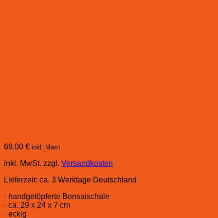
69,00
€
inkl. Mwst.
inkl. MwSt.
zzgl.
Versandkosten
Lieferzeit:
ca. 3 Werktage Deutschland
· handgetöpferte Bonsaischale
· ca. 29 x 24 x 7 cm
· eckig