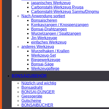
japanisches Werkzeug
Carbonstahl-Werkzeug Ryuga
Carbonstahl-Werkzeug Sanmu/Dingmu
Nach Anwendung sortiert
Bonsaischeren
Konkavzangen / Knospenzangen
Bonsai-Drahtzangen
Wurzelzangen / Spaltzangen
Jin-Werkzeuge
einfaches Werkzeug
anderes Werkzeug
Wurzelhaken / Krallen
Werkzeug-Set
Biegewerkzeuge
Bonsai-Säge
Werkzeugpflege
BONSAIZUBEHÖR
Nützlich und wichtig
Bonsaidraht
BONSAI-DÜNGER
Giessgeräte
Gutscheine
BONSAIBÜCHER