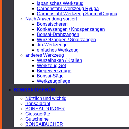
japanisches Werkzeug
Carbonstahl-Werkzeug Ryuga
Carbonstahl-Werkzeug Sanmu/Dingmu
Nach Anwendung sortiert
Bonsaischeren
Konkavzangen / Knospenzangen
Bonsai-Drahtzangen
Wurzelzangen / Spaltzangen
Jin-Werkzeuge
einfaches Werkzeug
anderes Werkzeug
Wurzelhaken / Krallen
Werkzeug-Set
Biegewerkzeuge
Bonsai-Säge
Werkzeugpflege
BONSAIZUBEHÖR
Nützlich und wichtig
Bonsaidraht
BONSAI-DÜNGER
Giessgeräte
Gutscheine
BONSAIBÜCHER