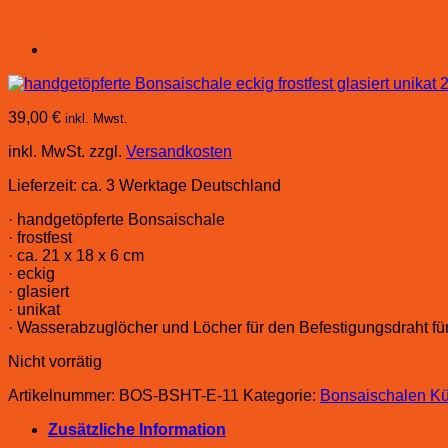
39,00
€
inkl. Mwst.
inkl. MwSt.
zzgl.
Versandkosten
Lieferzeit:
ca. 3 Werktage Deutschland
· handgetöpferte Bonsaischale
· frostfest
· ca. 21 x 18 x 6 cm
· eckig
· glasiert
· unikat
· Wasserabzuglöcher und Löcher für den Befestigungsdraht f
Nicht vorrätig
Artikelnummer:
BOS-BSHT-E-11
Kategorie:
Bonsaischalen Kü
Zusätzliche Information