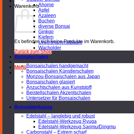
Ahorne
Warenkorb
Apfel
Azaleen
Buchen
diverse Bonsai
Ginkgo
Kiefern
Es befinden sich keine Produkte im Warenkorb.
Urweltmammutbaum
Wacholder
Zurück zum Shop
Bonsaischalen
Bonsaischalen handgemacht
Menü
Bonsaischalen Künstlerschalen
Morizou-Bonsaischalen aus Japan
Bonsaischalen glasiert
Anzuchtschalen aus Kunststoff
Beistellschalen Akzentschalen
Untersetzer für Bonsaischalen
Bonsaiwerkzeug
Edelstahl – langlebig und robust
Edelstahl-Werkzeug Ryuga
Edelstahl-Werkzeug Sanmu/Dingmu
Carbonstahl – Extrem scharf