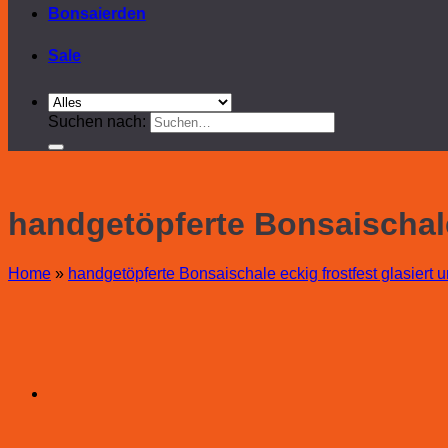
Bonsaierden
Sale
Suchen nach:
handgetöpferte Bonsaischale 
Home
»
handgetöpferte Bonsaischale eckig frostfest glasiert u