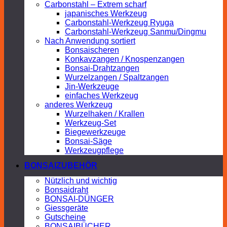
Carbonstahl – Extrem scharf
japanisches Werkzeug
Carbonstahl-Werkzeug Ryuga
Carbonstahl-Werkzeug Sanmu/Dingmu
Nach Anwendung sortiert
Bonsaischeren
Konkavzangen / Knospenzangen
Bonsai-Drahtzangen
Wurzelzangen / Spaltzangen
Jin-Werkzeuge
einfaches Werkzeug
anderes Werkzeug
Wurzelhaken / Krallen
Werkzeug-Set
Biegewerkzeuge
Bonsai-Säge
Werkzeugpflege
BONSAIZUBEHÖR
Nützlich und wichtig
Bonsaidraht
BONSAI-DÜNGER
Giessgeräte
Gutscheine
BONSAIBÜCHER