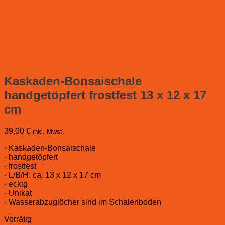
Kaskaden-Bonsaischale
handgetöpfert frostfest 13 x 12 x 17
cm
39,00
€
inkl. Mwst.
· Kaskaden-Bonsaischale
· handgetöpfert
· frostfest
· L/B/H: ca. 13 x 12 x 17 cm
· eckig
· Unikat
· Wasserabzuglöcher sind im Schalenboden
Vorrätig