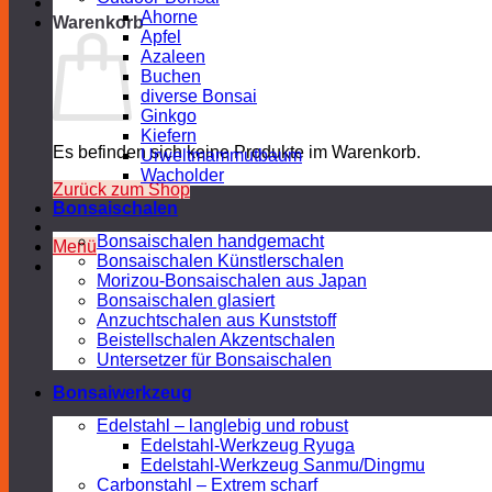
Ahorne
Warenkorb
Apfel
Azaleen
Buchen
diverse Bonsai
Ginkgo
Kiefern
Es befinden sich keine Produkte im Warenkorb.
Urweltmammutbaum
Wacholder
Zurück zum Shop
Bonsaischalen
Bonsaischalen handgemacht
Menü
Bonsaischalen Künstlerschalen
Morizou-Bonsaischalen aus Japan
Bonsaischalen glasiert
Anzuchtschalen aus Kunststoff
Beistellschalen Akzentschalen
Untersetzer für Bonsaischalen
Bonsaiwerkzeug
Edelstahl – langlebig und robust
Edelstahl-Werkzeug Ryuga
Edelstahl-Werkzeug Sanmu/Dingmu
Carbonstahl – Extrem scharf