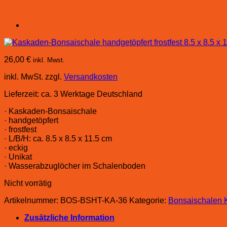
26,00
€
inkl. Mwst.
inkl. MwSt.
zzgl.
Versandkosten
Lieferzeit:
ca. 3 Werktage Deutschland
· Kaskaden-Bonsaischale
· handgetöpfert
· frostfest
· L/B/H: ca. 8.5 x 8.5 x 11.5 cm
· eckig
· Unikat
· Wasserabzuglöcher im Schalenboden
Nicht vorrätig
Artikelnummer:
BOS-BSHT-KA-36
Kategorie:
Bonsaischalen 
Zusätzliche Information