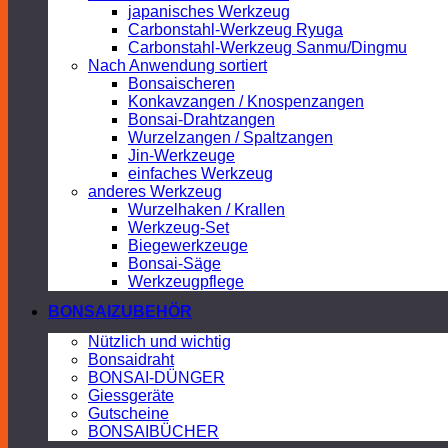
japanisches Werkzeug
Carbonstahl-Werkzeug Ryuga
Carbonstahl-Werkzeug Sanmu/Dingmu
Nach Anwendung sortiert
Bonsaischeren
Konkavzangen / Knospenzangen
Bonsai-Drahtzangen
Wurzelzangen / Spaltzangen
Jin-Werkzeuge
einfaches Werkzeug
anderes Werkzeug
Wurzelhaken / Krallen
Werkzeug-Set
Biegewerkzeuge
Bonsai-Säge
Werkzeugpflege
BONSAIZUBEHÖR
Nützlich und wichtig
Bonsaidraht
BONSAI-DÜNGER
Giessgeräte
Gutscheine
BONSAIBÜCHER